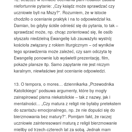
niefortunnie pytanie: „Czy ksiądz może sprawdzać czy
uczniowie byli na Mszy?”. Rozumiem, że w istocie
chodziło o ocenianie praktyk i na to odpowiedział ks.
Damian, bo gdyby ściśle odnieść się do pytania, to tak –
sprawdzać może, np. chcąc zorientować się, ile osób
słyszało niedzielną Ewangelię lub zauważyło wystrój
kościoła związany z rokiem liturgicznym – od wyników
tego sprawdzenia może zależeć, czy sam odczyta tę
Ewangelię ponownie lub wyświetli prezentację, film,
pokaże plansze itp. Samo zapytanie nie jest niczym
karalnym, niewłaściwe jest ocenianie odpowiedzi.
13. O tempora, o mores… dziennikarka „Przewodnika
Katolickiego” podsuwa argumenty, które by mogły
zainspirować pisma niekatolickie – tak z nazwy, jak i
mentalności… „Czy matura z religii nie byłaby pretekstem
do szantażu emocjonalnego, np. że nie dopuści się do
bierzmowania bez matury?”. Pomijam fakt, że raczej
uczniowie zainteresowani maturą z religii bierzmowanie
mieliby od trzech-czterech lat za sobą. Jednak mam