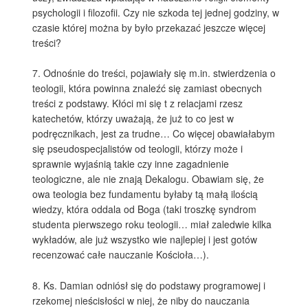
psychologii i filozofii. Czy nie szkoda tej jednej godziny, w
czasie której można by było przekazać jeszcze więcej
treści?
7. Odnośnie do treści, pojawiały się m.in. stwierdzenia o
teologii, która powinna znaleźć się zamiast obecnych
treści z podstawy. Kłóci mi się t z relacjami rzesz
katechetów, którzy uważają, że już to co jest w
podręcznikach, jest za trudne… Co więcej obawiałabym
się pseudospecjalistów od teologii, którzy może i
sprawnie wyjaśnią takie czy inne zagadnienie
teologiczne, ale nie znają Dekalogu. Obawiam się, że
owa teologia bez fundamentu byłaby tą małą ilością
wiedzy, która oddala od Boga (taki troszkę syndrom
studenta pierwszego roku teologii… miał zaledwie kilka
wykładów, ale już wszystko wie najlepiej i jest gotów
recenzować całe nauczanie Kościoła…).
8. Ks. Damian odniósł się do podstawy programowej i
rzekomej nieścisłości w niej, że niby do nauczania