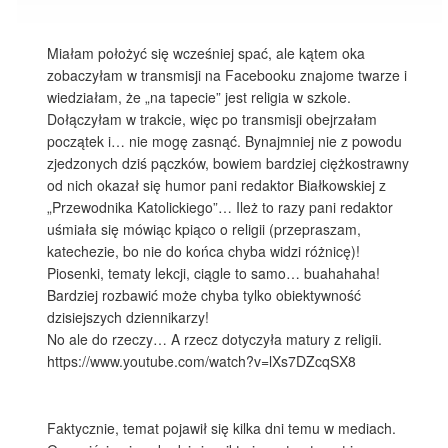
Miałam położyć się wcześniej spać, ale kątem oka
zobaczyłam w transmisji na Facebooku znajome twarze i
wiedziałam, że „na tapecie” jest religia w szkole.
Dołączyłam w trakcie, więc po transmisji obejrzałam
początek i… nie mogę zasnąć. Bynajmniej nie z powodu
zjedzonych dziś pączków, bowiem bardziej ciężkostrawny
od nich okazał się humor pani redaktor Białkowskiej z
„Przewodnika Katolickiego”… Ileż to razy pani redaktor
uśmiała się mówiąc kpiąco o religii (przepraszam,
katechezie, bo nie do końca chyba widzi różnicę)!
Piosenki, tematy lekcji, ciągle to samo… buahahaha!
Bardziej rozbawić może chyba tylko obiektywność
dzisiejszych dziennikarzy!
No ale do rzeczy… A rzecz dotyczyła matury z religii.
https://www.youtube.com/watch?v=lXs7DZcqSX8
Faktycznie, temat pojawił się kilka dni temu w mediach.