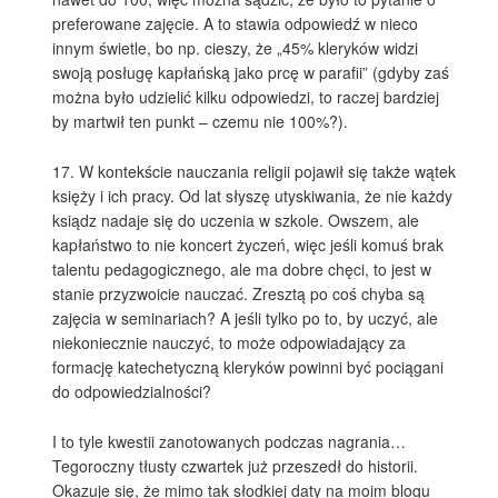
preferowane zajęcie. A to stawia odpowiedź w nieco
innym świetle, bo np. cieszy, że „45% kleryków widzi
swoją posługę kapłańską jako prcę w parafii” (gdyby zaś
można było udzielić kilku odpowiedzi, to raczej bardziej
by martwił ten punkt – czemu nie 100%?).
17. W kontekście nauczania religii pojawił się także wątek
księży i ich pracy. Od lat słyszę utyskiwania, że nie każdy
ksiądz nadaje się do uczenia w szkole. Owszem, ale
kapłaństwo to nie koncert życzeń, więc jeśli komuś brak
talentu pedagogicznego, ale ma dobre chęci, to jest w
stanie przyzwoicie nauczać. Zresztą po coś chyba są
zajęcia w seminariach? A jeśli tylko po to, by uczyć, ale
niekoniecznie nauczyć, to może odpowiadający za
formację katechetyczną kleryków powinni być pociągani
do odpowiedzialności?
I to tyle kwestii zanotowanych podczas nagrania…
Tegoroczny tłusty czwartek już przeszedł do historii.
Okazuje się, że mimo tak słodkiej daty na moim blogu