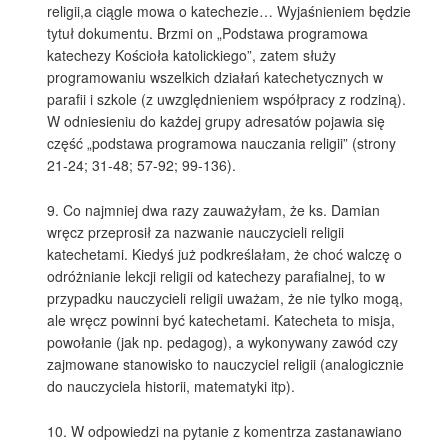
religii,a ciągle mowa o katechezie… Wyjaśnieniem będzie
tytuł dokumentu. Brzmi on „Podstawa programowa
katechezy Kościoła katolickiego”, zatem służy
programowaniu wszelkich działań katechetycznych w
parafii i szkole (z uwzględnieniem współpracy z rodziną).
W odniesieniu do każdej grupy adresatów pojawia się
część „podstawa programowa nauczania religii” (strony
21-24; 31-48; 57-92; 99-136).
9. Co najmniej dwa razy zauważyłam, że ks. Damian
wręcz przeprosił za nazwanie nauczycieli religii
katechetami. Kiedyś już podkreślałam, że choć walczę o
odróżnianie lekcji religii od katechezy parafialnej, to w
przypadku nauczycieli religii uważam, że nie tylko mogą,
ale wręcz powinni być katechetami. Katecheta to misja,
powołanie (jak np. pedagog), a wykonywany zawód czy
zajmowane stanowisko to nauczyciel religii (analogicznie
do nauczyciela historii, matematyki itp).
10. W odpowiedzi na pytanie z komentrza zastanawiano