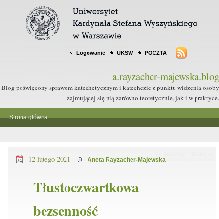
Logowanie
UKSW
POCZTA
a.rayzacher-majewska.blog
Blog poświęcony sprawom katechetycznym i katechezie z punktu widzenia osoby
zajmującej się nią zarówno teoretycznie, jak i w praktyce.
Strona główna
Nawigacja po wpisach
←
Wstecz
Dalej
→
12 lutego 2021
Aneta Rayzacher-Majewska
Tłustoczwartkowa
bezsenność