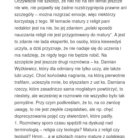
Oczywiście nie szkodzi, że nikt nic na ten temat jeszcze
nie wie, nie pojawiły się żadne rozstrzygnięcia prawne ani
szczegóły – można rozgrzać emocje, więc niektórzy
korzystają z tego. W temacie matury z religii pani
redaktor jest na nie, bo jej zdaniem „polski sposób
nauczania religii nie jest przygotowany do matury”. A jest
to zdanie nie lada ekspertki, bo osoby, która kieeeedyś
uczyła, a dziś przyznaje, że nie nadaje się do uczenia i
ma nadzieję, że nigdy tego nie będzie robić. Na
szczęście jest jeszcze drugi rozmówca – ks. Damian
Wyżkiewicz, który dla odmiany nie tylko uczy, ale także
lubi uczyć. Choć końcówka nagrania, na którą pierwotnie
trafiłam, ucieszyła mnie, bo słyszałam z ust ks. Damiana
rzeczy, które zasadniczo sama mogłabym powtórzyć, to
niestety, ale wcześniej w rozmowie nie wszystko było tak
pomyślne. Przy czym podkreślam, że to, na co zwrócę
uwagę, to nie jest zwykłe czepialstwo, ale np. chęć
doprecyzowania pojęć czy stwierdzeń, które padły.
1. Rozmówcy sporo czasu spędzili na dyskusji nad
terminologią – religia czy teologia? Matura z religii czy
teologii? Hmm… a w szkołach mamy maturę z polskiego