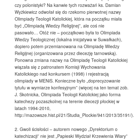
czy polonistyki? Na kanwie tych rozważań ks. Damian
Wyżkiewicz odwołał się do rzekomo pierwotnej nazwy
Olimpiady Teologii Katolickiej, która na początku miała
być „Olimpiadą Wiedzy Religijnej”, ale coś nie
pasowało… Otóż nie – początkowo była to Olimpiada
Wiedzy Teologicznej (lokalna inicjatywa w Suwałkach),
dopiero potem przemianowana na Olimpiadę Wiedzy
Religijnej (organizowana przez diecezję tarnowską).
Ponowna zmiana nazwy na Olimpiadę Teologii Katolickiej
wiązała się z patronatem Komisji Wychowania
Katolickiego nad konkursem (1998) i rejestracją
olimpiady w MENiS. Konieczne było „doprecyzowanie
tytułu w wymiarze konfesyjnym” (więcej na ten temat zob.
J. Skotnicka, Olimpiada Teologii Katolickiej jako forma
katechezy pozaszkolnej na terenie diecezji płockiej w
latach 1994-2010,
http://mazowsze.hist.pl/21/Studia_Plockie/941/2013/35191/).
2. Gwoli ścisłości – autorem nowego „Dyrektorium o
katechizacji” nie jest „Papieski Wydział Krzewienia Wiary”