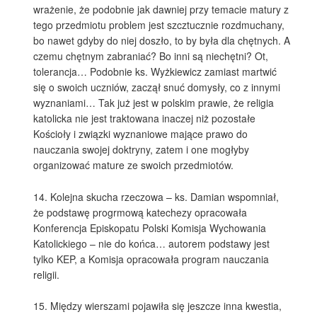
wrażenie, że podobnie jak dawniej przy temacie matury z
tego przedmiotu problem jest szcztucznie rozdmuchany,
bo nawet gdyby do niej doszło, to by była dla chętnych. A
czemu chętnym zabraniać? Bo inni są niechętni? Ot,
tolerancja… Podobnie ks. Wyżkiewicz zamiast martwić
się o swoich uczniów, zaczął snuć domysły, co z innymi
wyznaniami… Tak już jest w polskim prawie, że religia
katolicka nie jest traktowana inaczej niż pozostałe
Kościoły i związki wyznaniowe mające prawo do
nauczania swojej doktryny, zatem i one mogłyby
organizować mature ze swoich przedmiotów.
14. Kolejna skucha rzeczowa – ks. Damian wspomniał,
że podstawę progrmową katechezy opracowała
Konferencja Episkopatu Polski Komisja Wychowania
Katolickiego – nie do końca… autorem podstawy jest
tylko KEP, a Komisja opracowała program nauczania
religii.
15. Między wierszami pojawiła się jeszcze inna kwestia,