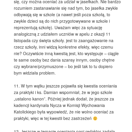
się, czy można oceniać za udział w jasełkach. Nie bardzo
rozumiem zastanawianie się nad tym, bo jasełka zwykle
odbywają się w szkole (a nawet jeśli poza szkołą, to
zwykle dzieci są do nich przygotowywane w szkole i
reprezentują szkołę). Uważam więc za sytuację
analogiczną z udziałem uczniów w apelu z okazji 11
listopada czy święta szkoły. jest to zaangażowanie na
rzecz szkoły, inni widzą konkretne efekty, więc czemu
nie? Oczywiście inną kwestią jest, kto występuje – ciągle
te same osoby bez dania szansy innym, osoby chętne
czy wybrane/przymuszone – bo jeśli tak to tu dopiero
bym widziała problem.
11. W tym wątku jeszcze pojawiła się kwestia oceniania
za praktyki i ks. Damian wspomniał, że w jego szkole
„ustalono kanon”. Później jednak dodał, że jeszcze za
kadencji kardynała Nycza w Komisji Wychowania
Katolickiego była wypowiedź, że nie wolno oceniać za
praktyki, więc w tej kwestii bez zastrzeżeń
12. Jeszcze w temacie oceniania pani redaktor zadała