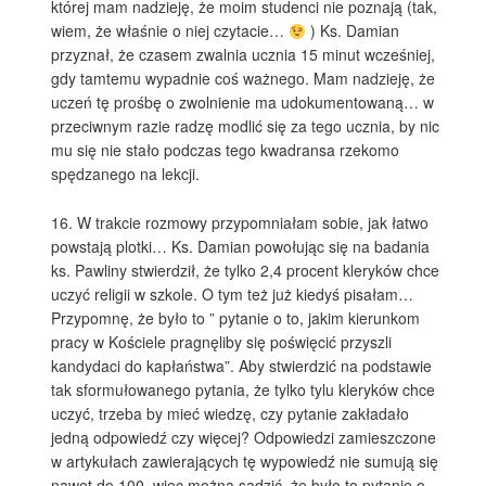
której mam nadzieję, że moim studenci nie poznają (tak,
wiem, że właśnie o niej czytacie…
) Ks. Damian
przyznał, że czasem zwalnia ucznia 15 minut wcześniej,
gdy tamtemu wypadnie coś ważnego. Mam nadzieję, że
uczeń tę prośbę o zwolnienie ma udokumentowaną… w
przeciwnym razie radzę modlić się za tego ucznia, by nic
mu się nie stało podczas tego kwadransa rzekomo
spędzanego na lekcji.
16. W trakcie rozmowy przypomniałam sobie, jak łatwo
powstają plotki… Ks. Damian powołując się na badania
ks. Pawliny stwierdził, że tylko 2,4 procent kleryków chce
uczyć religii w szkole. O tym też już kiedyś pisałam…
Przypomnę, że było to ” pytanie o to, jakim kierunkom
pracy w Kościele pragnęliby się poświęcić przyszli
kandydaci do kapłaństwa”. Aby stwierdzić na podstawie
tak sformułowanego pytania, że tylko tylu kleryków chce
uczyć, trzeba by mieć wiedzę, czy pytanie zakładało
jedną odpowiedź czy więcej? Odpowiedzi zamieszczone
w artykułach zawierających tę wypowiedź nie sumują się
nawet do 100, więc można sądzić, że było to pytanie o