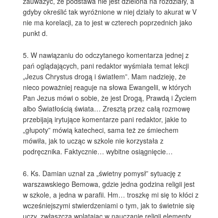
zauważyć, że podstawa nie jest dzielona na rozdziały, a
gdyby określić tak wyróżnione w niej działy to akurat w V
nie ma korelacji, za to jest w czterech poprzednich jako
punkt d.
5. W nawiązaniu do odczytanego komentarza jednej z
pań oglądających, pani redaktor wyśmiała temat lekcji
„Jezus Chrystus drogą i światłem”. Mam nadzieję, że
nieco poważniej reaguje na słowa Ewangelii, w których
Pan Jezus mówi o sobie, że jest Drogą, Prawdą i Życiem
albo Światłością świata… Zresztą przez całą rozmowę
przebijają irytujące komentarze pani redaktor, jakie to
„głupoty” mówią katecheci, sama też ze śmiechem
mówiła, jak to ucząc w szkole nie korzystała z
podręcznika. Faktycznie… wybitne osiągnięcie…
6. Ks. Damian uznał za „świetny pomysł” sytuację z
warszawskiego Bemowa, gdzie jedna godzina religii jest
w szkole, a jedna w parafii. Hm… troszkę mi się to kłóci z
wcześniejszymi stwierdzeniami o tym, jak to świetnie się
uczy, zwłaszcza wplatając w nauczanie religii elementy