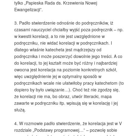
tylko „Papieska Rada ds. Krzewienia Nowej
Ewangelizacji”.
3. Padło stwierdzenie odnośnie do podręczników, iż
czasami nauczyciel chciałby wyjść poza podręcznik – np.
w kwestii korelacji, a to nie jest uwzględnione w
podręczniku, nie widać korelacji w podręcznikach. I
dlatego właśnie katecheta jest mądrzejszy od
podręcznika i może poszerzyć dowolnie jego treści. A co
do korelacji, to jej kształt może być różny i najbardziej
owocna jest korelacja na poziomie konkretnych szkół,
więc uwzględnienie jej w optymalny sposób w
podręcznikach wcale nie ułatwiłoby pracy katechetom (to
dopiero by było uwiązanie…). Choć też nie zgodzę się,
że korelacji nie ma, bo obraz, utwór literacki, mapa
zawarte w podręczniku itp. wpisują się w korelację i jej
służą.
4. W rozmowie padło stwierdzenie, że korelacja jest w V
rozdziale „Podstawy programowej…” – pozwolę sobie