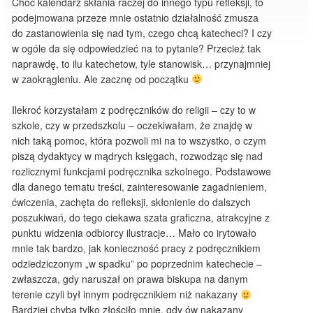
Choć kalendarz skłania raczej do innego typu refleksji, to
podejmowana przeze mnie ostatnio działalność zmusza
do zastanowienia się nad tym, czego chcą katecheci? I czy
w ogóle da się odpowiedzieć na to pytanie? Przecież tak
naprawdę, to ilu katechetow, tyle stanowisk… przynajmniej
w zaokrągleniu. Ale zacznę od początku
Ilekroć korzystałam z podręczników do religii – czy to w
szkole, czy w przedszkolu – oczekiwałam, że znajdę w
nich taką pomoc, która pozwoli mi na to wszystko, o czym
piszą dydaktycy w mądrych księgach, rozwodząc się nad
rozlicznymi funkcjami podręcznika szkolnego. Podstawowe
dla danego tematu treści, zainteresowanie zagadnieniem,
ćwiczenia, zachęta do refleksji, skłonienie do dalszych
poszukiwań, do tego ciekawa szata graficzna, atrakcyjne z
punktu widzenia odbiorcy ilustracje… Mało co irytowało
mnie tak bardzo, jak konieczność pracy z podręcznikiem
odziedziczonym „w spadku” po poprzednim katechecie –
zwłaszcza, gdy naruszał on prawa biskupa na danym
terenie czyli był innym podręcznikiem niż nakazany
Bardziej chyba tylko złościło mnie, gdy ów nakazany