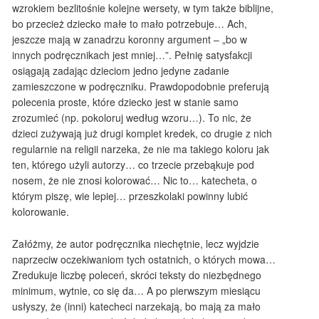
wzrokiem bezlitośnie kolejne wersety, w tym także biblijne,
bo przecież dziecko małe to mało potrzebuje… Ach,
jeszcze mają w zanadrzu koronny argument – „bo w
innych podręcznikach jest mniej…”. Pełnię satysfakcji
osiągają zadając dzieciom jedno jedyne zadanie
zamieszczone w podręczniku. Prawdopodobnie preferują
polecenia proste, które dziecko jest w stanie samo
zrozumieć (np. pokoloruj według wzoru…). To nic, że
dzieci zużywają już drugi komplet kredek, co drugie z nich
regularnie na religii narzeka, że nie ma takiego koloru jak
ten, którego użyli autorzy… co trzecie przebąkuje pod
nosem, że nie znosi kolorować… Nic to… katecheta, o
którym piszę, wie lepiej… przeszkolaki powinny lubić
kolorowanie.
Załóżmy, że autor podręcznika niechętnie, lecz wyjdzie
naprzeciw oczekiwaniom tych ostatnich, o których mowa…
Zredukuje liczbę poleceń, skróci teksty do niezbędnego
minimum, wytnie, co się da… A po pierwszym miesiącu
usłyszy, że (inni) katecheci narzekają, bo mają za mało