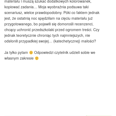
materiału i muszą szukać dodatkowych kolorowanek,
kopiować zadania… Moja wyobraźnia podsuwa taki
scenariusz, wielce prawdopodobny. Póki co faktem jednak
jest, że ostatnią noc spędziłam na cięciu materiału już
przygotowanego, bo pojawili się domorośli recenzenci,
chcący uchronić przedszkolaki przed ogromem treści. Czy
jednak teoretycznie chroniąc tych najmniejszych, nie
odsłonili przypadkiej swojej… (katechetycznej) małości?
Ja tylko pytam
Odpowiedzi czytelnik udzieli sobie we
własnym zakresie