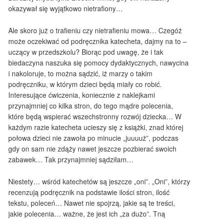
okazywał się wyjątkowo nietrafiony…
Ale skoro już o trafieniu czy nietrafieniu mowa… Czegóż
może oczekiwać od podręcznika katecheta, dajmy na to –
uczący w przedszkolu? Biorąc pod uwagę, że i tak
biedaczyna naszuka się pomocy dydaktycznych, nawycina
i nakoloruje, to można sądzić, iż marzy o takim
podręczniku, w którym dzieci będą miały co robić.
Interesujące ćwiczenia, koniecznie z naklejkami
przynajmniej co kilka stron, do tego mądre polecenia,
które będą wspierać wszechstronny rozwój dziecka… W
każdym razie katecheta ucieszy się z książki, znad której
połowa dzieci nie zawoła po minucie „juuuuż”, podczas
gdy on sam nie zdąży nawet jeszcze pozbierać swoich
zabawek… Tak przynajmniej sądziłam…
Niestety… wśród katechetów są jeszcze „oni”. „Oni”, którzy
recenzują podręcznik na podstawie ilości stron, ilość
tekstu, poleceń… Nawet nie spojrzą, jakie są te treści,
jakie polecenia… ważne, że jest ich „za dużo”. Tną