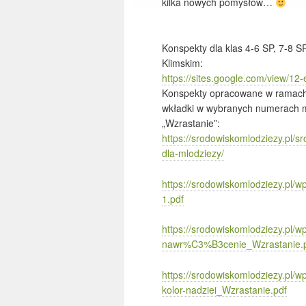
kilka nowych pomysłów…
Konspekty dla klas 4-6 SP, 7-8 
Klimskim:
https://sites.google.com/view/12-
Konspekty opracowane w ramach 
wkładki w wybranych numerach mi
„Wzrastanie”:
https://srodowiskomlodziezy.pl/s
dla-mlodziezy/
https://srodowiskomlodziezy.pl/
1.pdf
https://srodowiskomlodziezy.pl/w
nawr%C3%B3cenie_Wzrastanie.
https://srodowiskomlodziezy.pl/w
kolor-nadziei_Wzrastanie.pdf