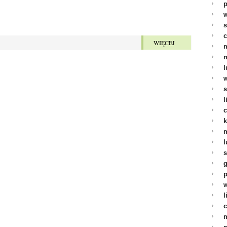
p
w
s
c
WIĘCEJ
m
m
l
w
s
l
c
k
m
l
s
g
p
w
l
c
m