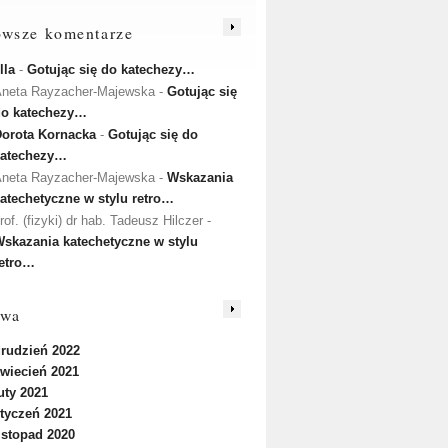
owsze komentarze
lla
-
Gotując się do katechezy…
neta Rayzacher-Majewska
-
Gotując się
do katechezy…
orota Kornacka
-
Gotując się do
katechezy…
neta Rayzacher-Majewska
-
Wskazania
atechetyczne w stylu retro…
rof. (fizyki) dr hab. Tadeusz Hilczer
-
skazania katechetyczne w stylu
etro…
iwa
rudzień 2022
wiecień 2021
uty 2021
tyczeń 2021
istopad 2020