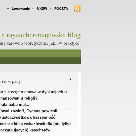
Logowanie
UKSW
POCZTA
a.rayzacher-majewska.blog
ą zarówno teoretycznie, jak i w praktyce.
nie wpisy
o się często chowa w dyskusjach o
inansowaniu religii?
Siała baba mak…
owal zawinił, Cygana powiesili…
łustoczwartkowa bezsenność
eszcze kilka wskazówek dla (nie tylko
oczątkujących) katechetów