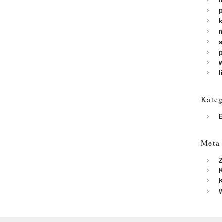
m
p
k
m
s
p
w
l
Kateg
B
Meta
Z
K
K
W