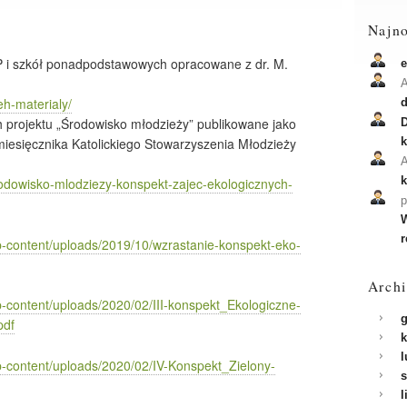
Najn
SP i szkół ponadpodstawowych opracowane z dr. M.
e
A
eh-materialy/
projektu „Środowisko młodzieży” publikowane jako
D
esięcznika Katolickiego Stowarzyszenia Młodzieży
A
k
rodowisko-mlodziezy-konspekt-zajec-ekologicznych-
p
W
r
wp-content/uploads/2019/10/wzrastanie-konspekt-eko-
Arch
p-content/uploads/2020/02/III-konspekt_Ekologiczne-
g
pdf
k
l
p-content/uploads/2020/02/IV-Konspekt_Zielony-
s
l