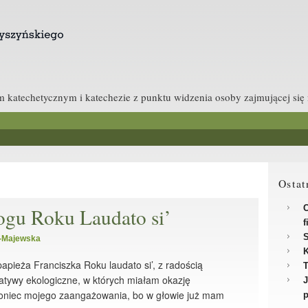
katechetycznym i katechezie z punktu widzenia osoby zajmującej się ni
Ostat
C
ogu Roku Laudato si’
f
-Majewska
K
pieża Franciszka Roku laudato si’, z radością
T
atywy ekologiczne, w których miałam okazję
J
 koniec mojego zaangażowania, bo w głowie już mam
p