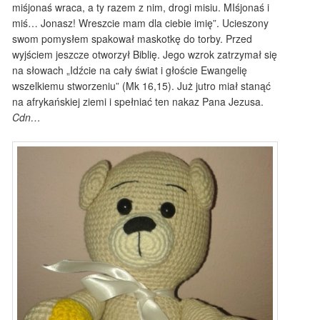
miśjonaś wraca, a ty razem z nim, drogi misiu. MIśjonaś i
miś… Jonasz! Wreszcie mam dla ciebie imię”. Ucieszony
swom pomysłem spakował maskotkę do torby. Przed
wyjściem jeszcze otworzył Biblię. Jego wzrok zatrzymał się
na słowach „Idźcie na cały świat i głoście Ewangelię
wszelkiemu stworzeniu” (Mk 16,15). Już jutro miał stanąć
na afrykańskiej ziemi i spełniać ten nakaz Pana Jezusa.
Cdn…