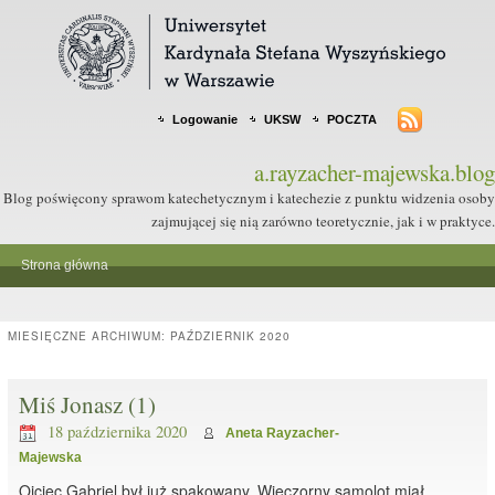
Logowanie
UKSW
POCZTA
a.rayzacher-majewska.blog
Blog poświęcony sprawom katechetycznym i katechezie z punktu widzenia osoby
zajmującej się nią zarówno teoretycznie, jak i w praktyce.
Strona główna
MIESIĘCZNE ARCHIWUM:
PAŹDZIERNIK 2020
Miś Jonasz (1)
18 października 2020
Aneta Rayzacher-
Majewska
Ojciec Gabriel był już spakowany. Wieczorny samolot miał