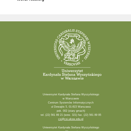
Uniwersytet Kardynała Stefana Wyszyńskiego
w Warszawie
Centrum Systemów Informatycznych
ul Dewajtis 5, 01-815 Warszawa
pok. 002 (stary gmach)
tel. (22) 561 89 21 (wew. 321) fax. (22) 561 89 95
csi@csi.uksw.edu.pl
Uniwersytet Kardynała Stefana Wyszyńskiego