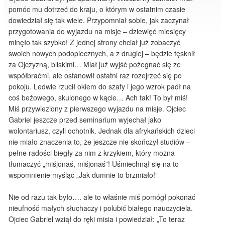
pomóc mu dotrzeć do kraju, o którym w ostatnim czasie
dowiedział się tak wiele. Przypomniał sobie, jak zaczynał
przygotowania do wyjazdu na misje – dziewięć miesięcy
minęło tak szybko! Z jednej strony chciał już zobaczyć
swoich nowych podopiecznych, a z drugiej – będzie tęsknił
za Ojczyzną, bliskimi… Miał już wyjść pożegnać się ze
współbraćmi, ale ostanowił ostatni raz rozejrzeć się po
pokoju. Ledwie rzucił okiem do szafy i jego wzrok padł na
coś beżowego, skulonego w kącie… Ach tak! To był miś!
Miś przywieziony z pierwszego wyjazdu na misje. Ojciec
Gabriel jeszcze przed seminarium wyjechał jako
wolontariusz, czyli ochotnik. Jednak dla afrykańskich dzieci
nie miało znaczenia to, że jeszcze nie skończył studiów –
pełne radości biegły za nim z krzykiem, który można
tłumaczyć „miśjonaś, miśjonaś”! Uśmiechnął się na to
wspomnienie myśląc „Jak dumnie to brzmiało!”
Nie od razu tak było…. ale to właśnie miś pomógł pokonać
nieufność małych słuchaczy i polubić białego nauczyciela.
Ojciec Gabriel wziął do ręki misia i powiedział: „To teraz